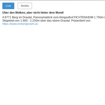
Live
Archiv
Über den Wolken, aber nicht hinter dem Mond!
A 9771 Berg im Drautal, Panoramablick vom Almgasthof FICHTENHEIM 1.750m 
Skigebiet von 1.660 - 2.250m über das obere Drautal.
Präsentiert von
https://www.embergeralm.at
.