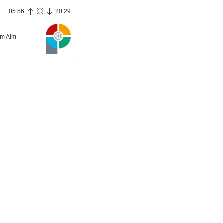
05:56
20:29
im Alm