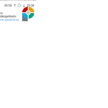
05:58
20:38
ux.
stkogelbahn.
ne-aussicht.at
.