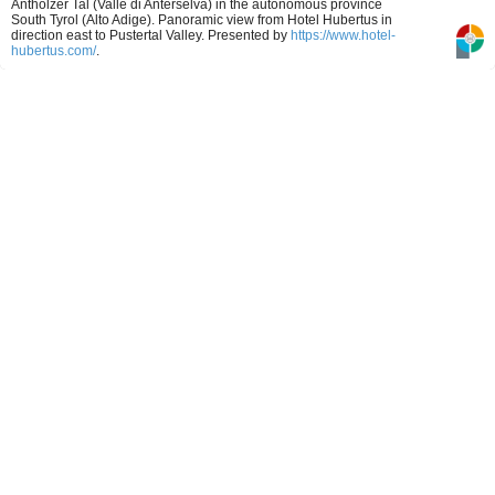
Antholzer Tal (Valle di Anterselva) in the autonomous province
South Tyrol (Alto Adige). Panoramic view from Hotel Hubertus in
direction east to Pustertal Valley.
Presented by
https://www.hotel-
hubertus.com/
.