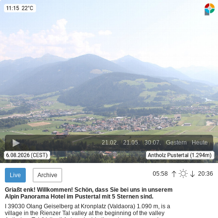
21.02.
21.05.
30.07.
Gestern
Heute
05:58
20:36
Live
Archive
Griaßt enk! Willkommen! Schön, dass Sie bei uns in unserem
Alpin Panorama Hotel im Pustertal mit 5 Sternen sind.
I 39030 Olang Geiselberg at Kronplatz (Valdaora) 1.090 m, is a
village in the Rienzer Tal valley at the beginning of the valley