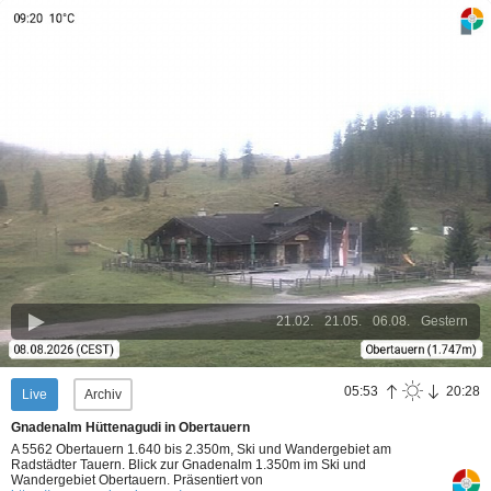
21.02.
21.05.
06.08.
Gestern
05:53
20:28
Live
Archiv
Gnadenalm Hüttenagudi in Obertauern
A 5562 Obertauern 1.640 bis 2.350m, Ski und Wandergebiet am
Radstädter Tauern. Blick zur Gnadenalm 1.350m im Ski und
Wandergebiet Obertauern.
Präsentiert von