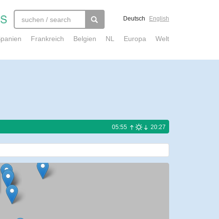
Deutsch
English
panien
Frankreich
Belgien
NL
Europa
Welt
05:55
20:27