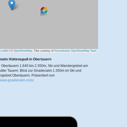
Leaflet
| ©
OpenStreetMap
, Tiles courtesy of
Humanitarian OpenStreetMap Team
nalm Hüttenagudi in Obertauern
 Obertauern 1.640 bis 2.350m, Ski und Wandergebiet am
dter Tauern. Blick zur Gnadenalm 1.350m im Ski und
rgebiet Obertauern.
Präsentiert von
//www.gnadenalm.com/
.