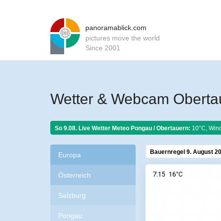
panoramablick.com
pictures move the world
Since 2001
Wetter & Webcam Oberta
So 9.08. Live Wetter Meteo
Pongau / Obertauern:
10°C, Wind
Bauernregel 9. August 2
Europa
Österreich
Salzburg
Pongau