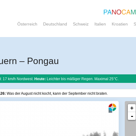
Österreich
Deutschland
Schweiz
Italien
Kroatien
S
uern – Pongau
: 17 km/h Nordwest.
Heute:
Leichter bis mäßiger Regen. Maximal 25°C.
026:
Was der August nicht kocht, kann der September nicht braten.
+
-