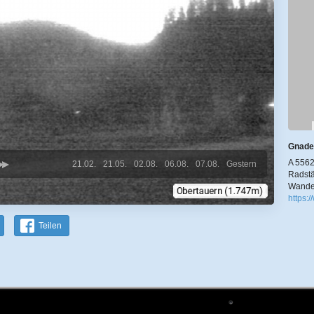
Gnade
A 5562
21.02.
21.05.
02.08.
06.08.
07.08.
Gestern
Radstä
Wande
https:
Teilen