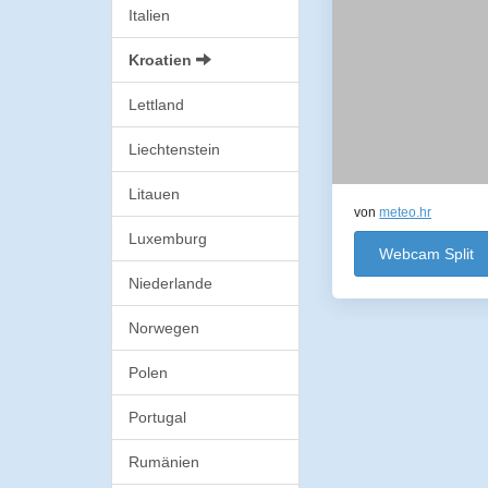
Italien
Kroatien
Lettland
Liechtenstein
Litauen
von
meteo.hr
Luxemburg
Webcam Split
Niederlande
Norwegen
Polen
Portugal
Rumänien