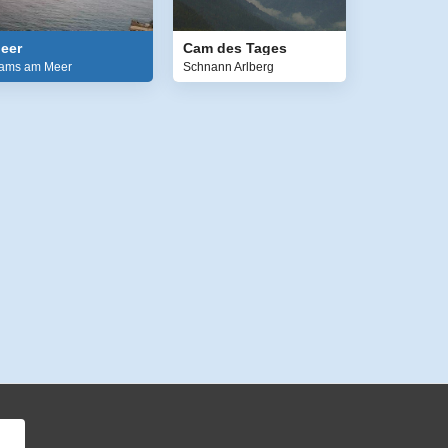
eer
Cam des Tages
ams am Meer
Schnann Arlberg