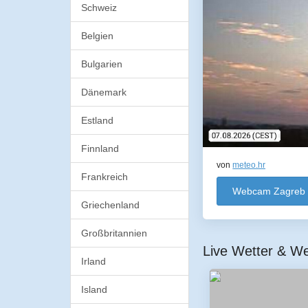
Schweiz
Belgien
Bulgarien
Dänemark
Estland
Finnland
von
meteo.hr
Frankreich
Webcam Zagreb
Griechenland
Großbritannien
Live Wetter & We
Irland
Island