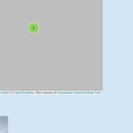
1
Leaflet
| ©
OpenStreetMap
, Tiles courtesy of
Humanitarian OpenStreetMap Team