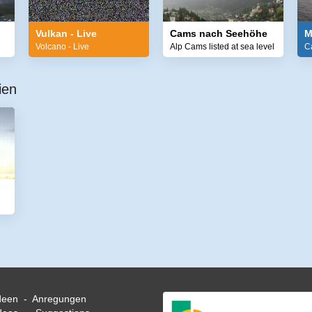
Vulkan - Live
Cams nach Seehöhe
M
Volcano - Live
Alp Cams listed at sea level
C
ien
deen - Anregungen