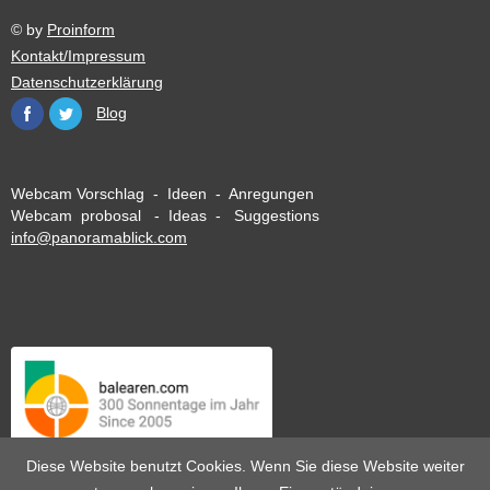
© by
Proinform
Kontakt/Impressum
Datenschutzerklärung
Blog
Webcam Vorschlag - Ideen - Anregungen
Webcam probosal - Ideas - Suggestions
info@panoramablick.com
Diese Website benutzt Cookies. Wenn Sie diese Website weiter