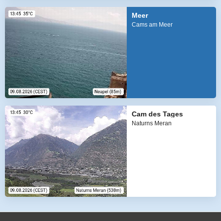
Meer
Cams am Meer
Cam des Tages
Naturns Meran