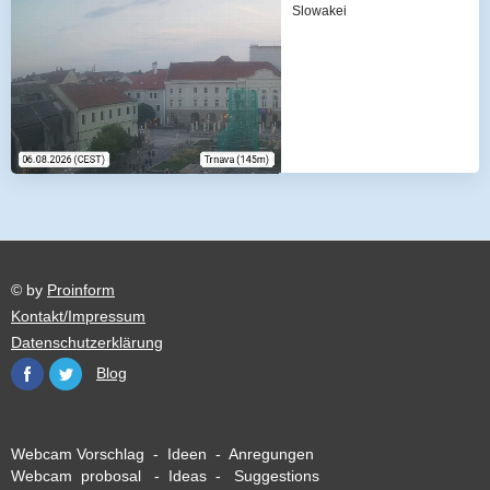
Slowakei
© by
Proinform
Kontakt/Impressum
Datenschutzerklärung
Blog
Webcam Vorschlag - Ideen - Anregungen
Webcam probosal - Ideas - Suggestions