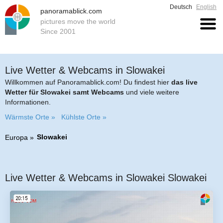
Deutsch
English
panoramablick.com
pictures move the world
Since 2001
Live Wetter & Webcams in Slowakei
Willkommen auf Panoramablick.com! Du findest hier
das live
Wetter für Slowakei samt Webcams
und viele weitere
Informationen.
Wärmste Orte »
Kühlste Orte »
Slowakei
Europa
Live Wetter & Webcams in Slowakei Slowakei