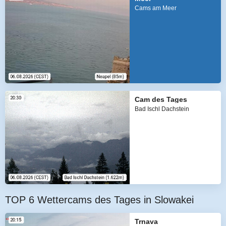
Cams am Meer
Cam des Tages
Bad Ischl Dachstein
TOP 6 Wettercams des Tages in Slowakei
Trnava