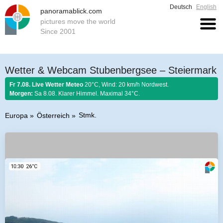
Deutsch
English
panoramablick.com
pictures move the world
Since 2001
Wetter & Webcam Stubenbergsee – Steiermark
Fr 7.08. Live Wetter Meteo
20°C, Wind: 20 km/h Nordwest.
Morgen:
Sa 8.08. Klarer Himmel. Maximal 34°C.
Stmk.
Europa
Österreich
Bauernregel 7. August 2026:
Ist Nordwind im August nicht selten, so soll
er schönem Wetter gelten.