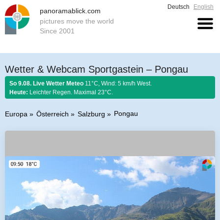
Deutsch
English
panoramablick.com
pictures move the world
Since 2001
Wetter & Webcam Sportgastein – Pongau
So 9.08. Live Wetter Meteo
11°C, Wind: 5 km/h West.
Heute:
Leichter Regen. Maximal 23°C.
Pongau
Europa
Österreich
Salzburg
Bauernregel 9. August 2026:
Was der August nicht kocht, kann der
September nicht braten.