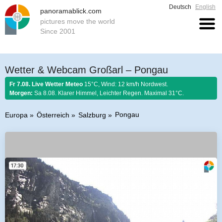
Deutsch
English
panoramablick.com
pictures move the world
Since 2001
Wetter & Webcam Großarl – Pongau
Fr 7.08. Live Wetter Meteo
15°C, Wind: 12 km/h Nordwest.
Morgen:
Sa 8.08. Klarer Himmel, Leichter Regen. Maximal 31°C.
Pongau
Europa
Österreich
Salzburg
Bauernregel 7. August 2026:
Ist Nordwind im August nicht selten, so soll
er schönem Wetter gelten.