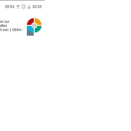
05:53
20:33
en zur
aftes
t von 1.584m -