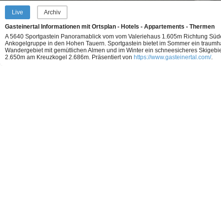
Live
Archiv
Gasteinertal Informationen mit Ortsplan - Hotels - Appartements - Thermen
A 5640 Sportgastein Panoramablick vom vom Valeriehaus 1.605m Richtung Süd
Ankogelgruppe in den Hohen Tauern. Sportgastein bietet im Sommer ein traumh
Wandergebiet mit gemütlichen Almen und im Winter ein schneesicheres Skigebie
2.650m am Kreuzkogel 2.686m.
Präsentiert von
https://www.gasteinertal.com/
.