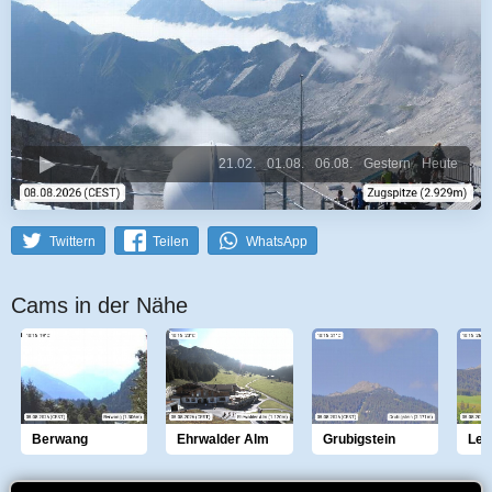
21.02.
01.08.
06.08.
Gestern
Heute
Twittern
Teilen
WhatsApp
Cams in der Nähe
Berwang
Ehrwalder Alm
Grubigstein
Ler