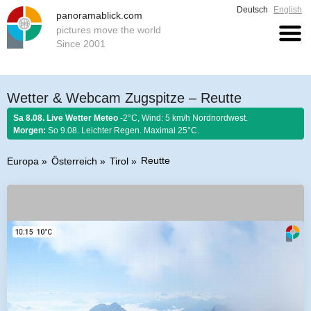
Deutsch
English
panoramablick.com
pictures move the world
Since 2001
Wetter & Webcam Zugspitze – Reutte
Sa 8.08. Live Wetter Meteo
-2°C, Wind: 5 km/h Nordnordwest.
Morgen:
So 9.08. Leichter Regen. Maximal 25°C.
Reutte
Europa
Österreich
Tirol
Bauernregel 8. August 2026:
Fängst der August mit Donnern an, er es bis
zum Ende nicht lassen kann.