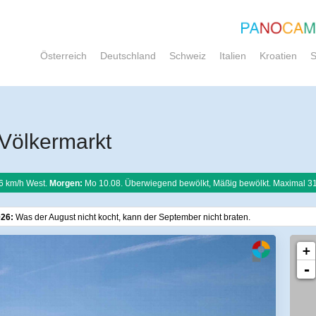
Österreich
Deutschland
Schweiz
Italien
Kroatien
S
Völkermarkt
6 km/h West.
Morgen:
Mo 10.08. Überwiegend bewölkt, Mäßig bewölkt. Maximal 3
026:
Was der August nicht kocht, kann der September nicht braten.
+
-