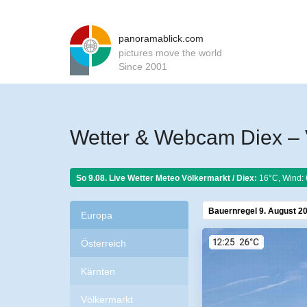
panoramablick.com
pictures move the world
Since 2001
Wetter & Webcam Diex – 
So 9.08. Live Wetter Meteo
Völkermarkt / Diex:
16°C, Wind: 
Bauernregel 9. August 2
Europa
Österreich
Kärnten
Völkermarkt