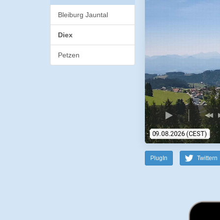
Bleiburg Jauntal
Diex
Petzen
PlugIn
Twittern