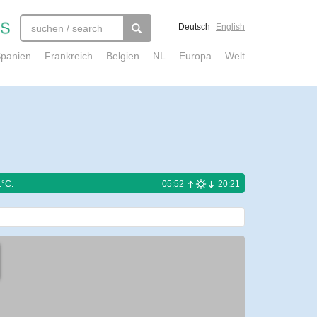
Deutsch
English
panien
Frankreich
Belgien
NL
Europa
Welt
1°C.
05:52
20:21