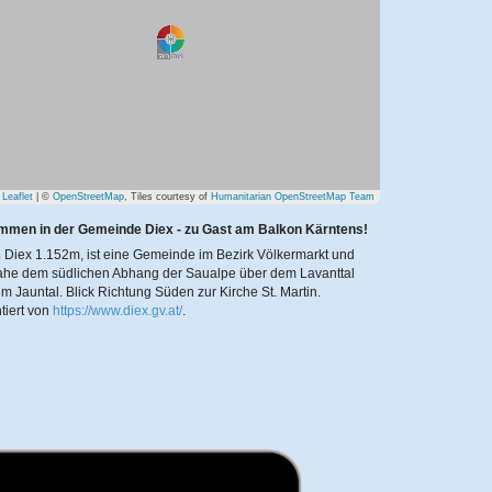
Leaflet
| ©
OpenStreetMap
, Tiles courtesy of
Humanitarian OpenStreetMap Team
mmen in der Gemeinde Diex - zu Gast am Balkon Kärntens!
 Diex 1.152m, ist eine Gemeinde im Bezirk Völkermarkt und
nahe dem südlichen Abhang der Saualpe über dem Lavanttal
m Jauntal. Blick Richtung Süden zur Kirche St. Martin.
tiert von
https://www.diex.gv.at/
.