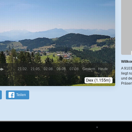
Willko
A 9103
21.02.
21.05.
02.08.
06.08.
07.08.
Gestern
Heute
liegt 
und de
Präsen
Teilen