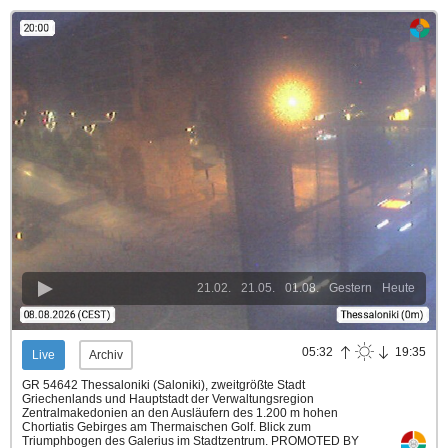
21.02.
21.05.
01.08.
Gestern
Heute
05:32
19:35
Live
Archiv
GR 54642 Thessaloniki (Saloniki), zweitgrößte Stadt
Griechenlands und Hauptstadt der Verwaltungsregion
Zentralmakedonien an den Ausläufern des 1.200 m hohen
Chortiatis Gebirges am Thermaischen Golf. Blick zum
Triumphbogen des Galerius im Stadtzentrum. PROMOTED BY