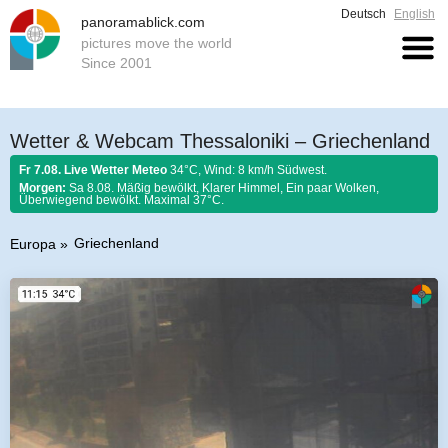
Deutsch
English
panoramablick.com
pictures move the world
Since 2001
Wetter & Webcam Thessaloniki – Griechenland
Fr 7.08. Live Wetter Meteo
34°C, Wind: 8 km/h Südwest.
Morgen:
Sa 8.08. Mäßig bewölkt, Klarer Himmel, Ein paar Wolken,
Überwiegend bewölkt. Maximal 37°C.
Griechenland
Europa