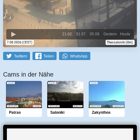
21.02.
31.07.
05.08.
Gestern
Heute
Twittern
Teilen
WhatsApp
Cams in der Nähe
Patras
Saloniki
Zakynthos