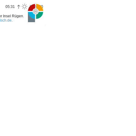
05:31
20:50
r Insel Rügen.
isch.de
.