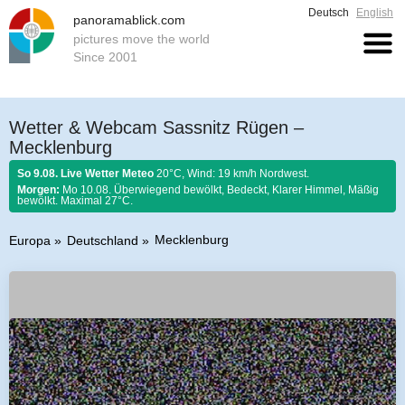
Deutsch
English
panoramablick.com
pictures move the world
Since 2001
Wetter & Webcam Sassnitz Rügen –
Mecklenburg
So 9.08. Live Wetter Meteo
20°C, Wind: 19 km/h Nordwest.
Morgen:
Mo 10.08. Überwiegend bewölkt, Bedeckt, Klarer Himmel, Mäßig
bewölkt. Maximal 27°C.
Mecklenburg
Europa
Deutschland
Bauernregel 9. August 2026:
Was der August nicht kocht, kann der
September nicht braten.