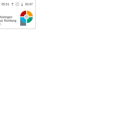
05:51
20:47
Thüringen
ut, Richtung
/
.