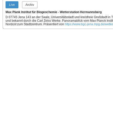
Live
Archiv
Max Plank Institut für Biogeochemie - Wetterstation Hermannsberg
D 07745 Jena 143 an der Saale, Universitätsstadt und kreisfreie Großstadt in 
und bekannt durch die Carl Zeiss Werke. Panoramablick vom Max Planck Instit
Nordost zum Stadtzentrum.
Präsentiert von
https://www.bgc-jena.mpg.de/wetter