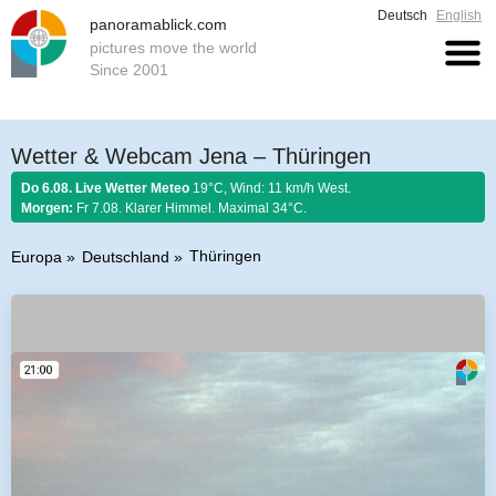
Deutsch
English
panoramablick.com
pictures move the world
Since 2001
Wetter & Webcam Jena – Thüringen
Do 6.08. Live Wetter Meteo
19°C, Wind: 11 km/h West.
Morgen:
Fr 7.08. Klarer Himmel. Maximal 34°C.
Thüringen
Europa
Deutschland
Bauernregel 6. August 2026:
Stellt im August sich Regen ein, so regnet es
Honig und guten Wein.