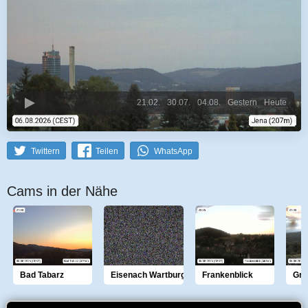
21.02.
30.07.
04.08.
Gestern
Heute
Twittern
Teilen
WhatsApp
Cams in der Nähe
Bad Tabarz
Eisenach Wartburg
Frankenblick
Gro