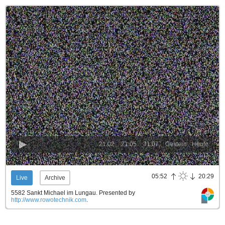
21.02.
21.05.
31.07.
Gestern
Heute
05:52
20:29
Live
Archive
5582 Sankt Michael im Lungau.
Presented by
http://www.rowotechnik.com
.