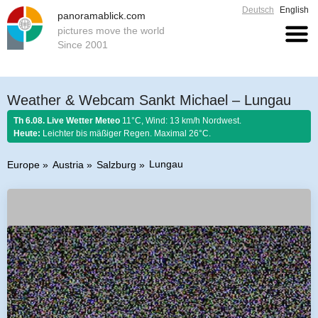
Deutsch
English
panoramablick.com
pictures move the world
Since 2001
Weather & Webcam Sankt Michael – Lungau
Th 6.08. Live Wetter Meteo
11°C, Wind: 13 km/h Nordwest.
Heute:
Leichter bis mäßiger Regen. Maximal 26°C.
Lungau
Europe
Austria
Salzburg
Farmer rule 6. August 2026:
Stellt im August sich Regen ein, so regnet es
Honig und guten Wein.