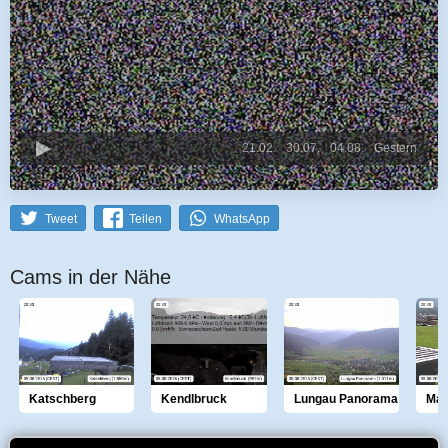
21.02.
30.07.
04.08.
Gestern
Tweet
Teilen
WhatsApp
Cams in der Nähe
Katschberg
Kendlbruck
Lungau Panorama
Mar