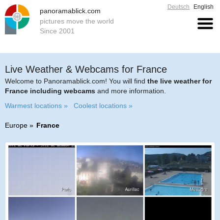
Deutsch
English
panoramablick.com
pictures move the world
Since 2001
Live Weather & Webcams for France
Welcome to Panoramablick.com! You will find
the live weather for
France including webcams
and more information.
Warmest locations »
Coolest locations »
Europe
France