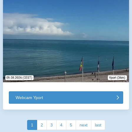
Webcam Yport
1
2
3
4
5
next
last