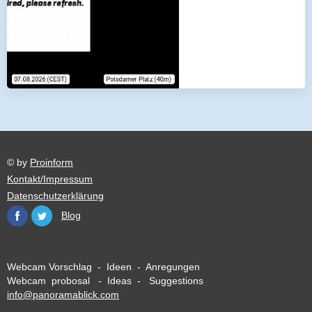
© by
Proinform
Kontakt/Impressum
Datenschutzerklärung
Blog
Webcam Vorschlag - Ideen - Anregungen
Webcam probosal - Ideas - Suggestions
info@panoramablick.com