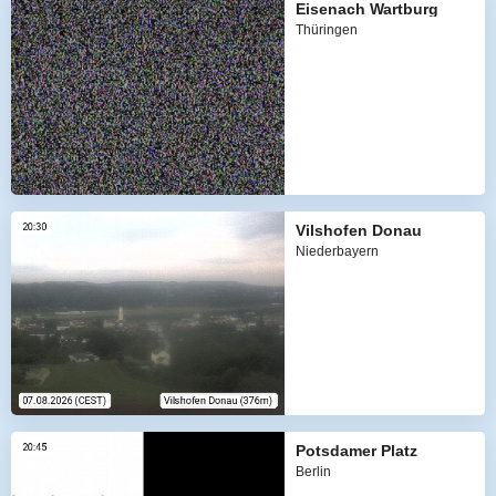
Eisenach Wartburg
Thüringen
Vilshofen Donau
Niederbayern
Potsdamer Platz
Berlin