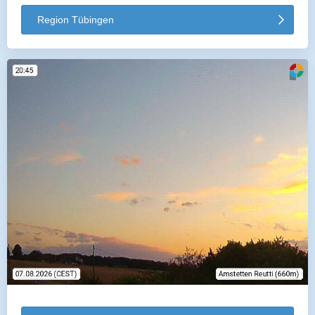
Region Tübingen