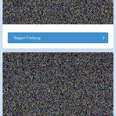
Region Freiburg