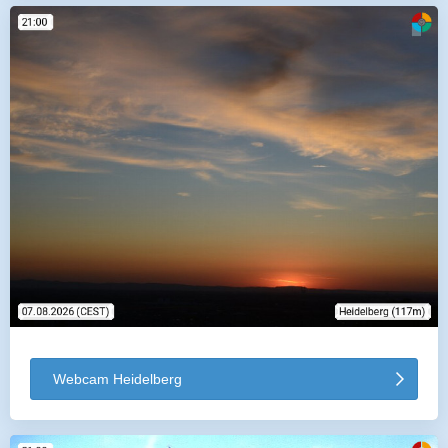
Webcam Heidelberg