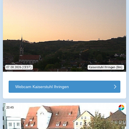
Webcam Kaiserstuhl Ihringen