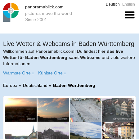
Deutsch
English
panoramablick.com
pictures move the world
Since 2001
Live Wetter & Webcams in Baden Württemberg
Willkommen auf Panoramablick.com! Du findest hier
das live
Wetter für Baden Württemberg samt Webcams
und viele weitere
Informationen.
Wärmste Orte »
Kühlste Orte »
Europa
Deutschland
Baden Württemberg