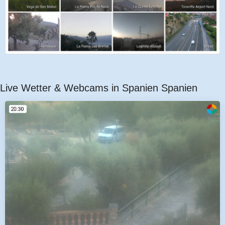
Live Wetter & Webcams in Spanien Spanien