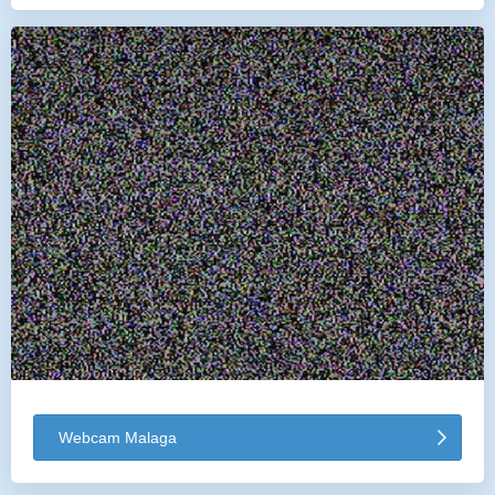
Webcam Malaga