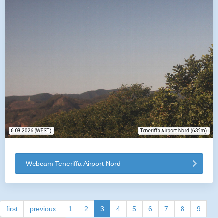
Webcam Teneriffa Airport Nord
first
previous
1
2
3
4
5
6
7
8
9