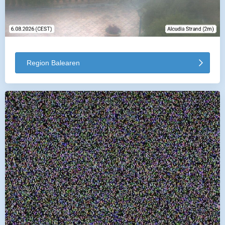
Region Balearen