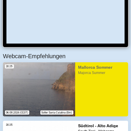
Webcam-Empfehlungen
Mallorca Sommer
Majorca Summer
Südtirol - Alto Adige