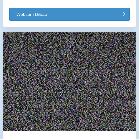
Webcam Bilbao