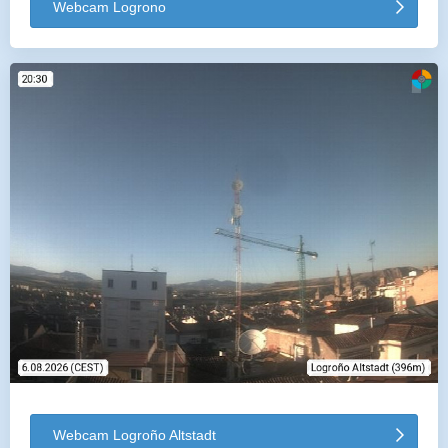
Webcam Logrono
Webcam Logroño Altstadt