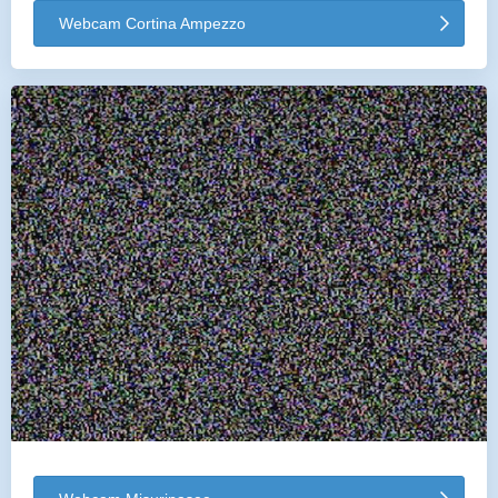
Webcam Cortina Ampezzo