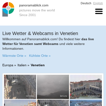
Deutsch
English
panoramablick.com
pictures move the world
Since 2001
Live Wetter & Webcams in Venetien
Willkommen auf Panoramablick.com! Du findest hier
das live
Wetter für Venetien samt Webcams
und viele weitere
Informationen.
Wärmste Orte »
Kühlste Orte »
Europa
Italien
Venetien