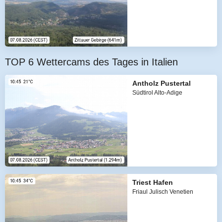
TOP 6 Wettercams des Tages in Italien
Antholz Pustertal
Südtirol Alto-Adige
Triest Hafen
Friaul Julisch Venetien