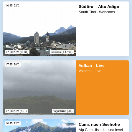
Südtirol - Alto Adige
South Tirol - Webcams
Vulkan - Live
Volcano - Live
Cams nach Seehöhe
Alp Cams listed at sea level