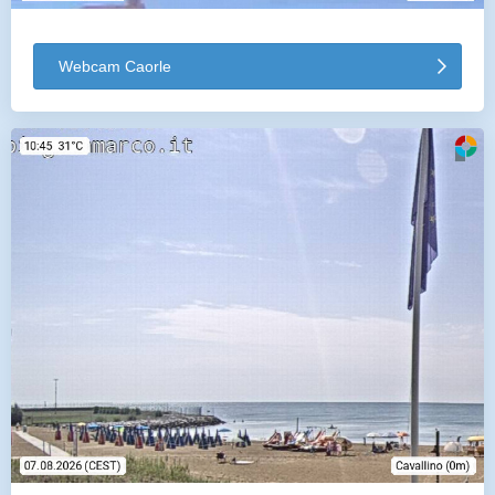
Webcam Caorle