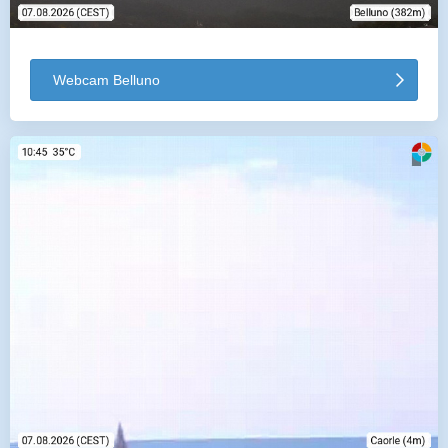
Webcam Belluno