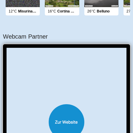
12°C
Misurinasee
16°C
Cortina Ampezzo
26°C
Belluno
27°
Webcam Partner