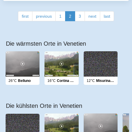
first
previous
1
2
3
next
last
Die wärmsten Orte in Venetien
26°C
Belluno
16°C
Cortina Ampezzo
12°C
Misurinasee
Die kühlsten Orte in Venetien