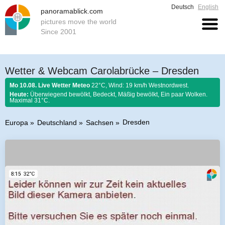
Deutsch
English
panoramablick.com
pictures move the world
Since 2001
Wetter & Webcam Carolabrücke – Dresden
Mo 10.08. Live Wetter Meteo
22°C, Wind: 19 km/h Westnordwest.
Heute:
Überwiegend bewölkt, Bedeckt, Mäßig bewölkt, Ein paar Wolken.
Maximal 31°C.
Dresden
Europa
Deutschland
Sachsen
Bauernregel 10. August 2026:
Sollen Trauben und Obst sich mehren,
dürfen mit Laurenz das Wetter aufhören.