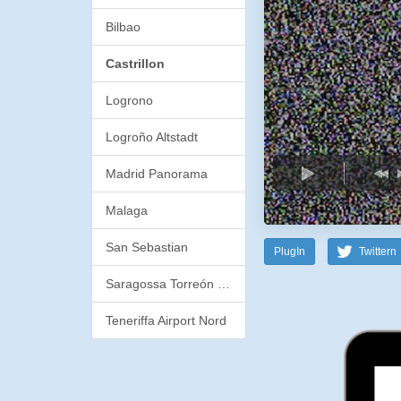
Bilbao
Castrillon
Logrono
Logroño Altstadt
Madrid Panorama
Malaga
San Sebastian
PlugIn
Twittern
Saragossa Torreón de la Zuda
Teneriffa Airport Nord