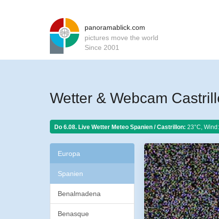
panoramablick.com
pictures move the world
Since 2001
Wetter & Webcam Castril
Do 6.08. Live Wetter Meteo
Spanien / Castrillon:
23°C, Wind:
Europa
Spanien
Benalmadena
Benasque