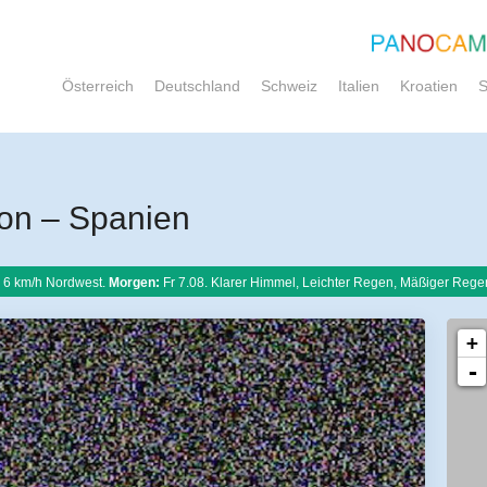
Österreich
Deutschland
Schweiz
Italien
Kroatien
S
lon – Spanien
 6 km/h Nordwest.
Morgen:
Fr 7.08. Klarer Himmel, Leichter Regen, Mäßiger Rege
+
-