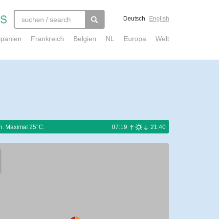
Deutsch
English
panien
Frankreich
Belgien
NL
Europa
Welt
n. Maximal 25°C.
07:19
21:40