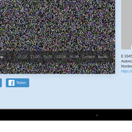
E 3345
21.02.
21.05.
30.07.
03.08.
04.08.
Gestern
Heute
Autono
Norden
https:
Teilen