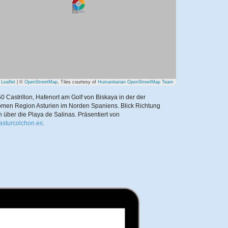
Leaflet
| ©
OpenStreetMap
, Tiles courtesy of
Humanitarian OpenStreetMap Team
0 Castrillon, Hafenort am Golf von Biskaya in der der
men Region Asturien im Norden Spaniens. Blick Richtung
 über die Playa de Salinas.
Präsentiert von
//asturcolchon.es
.