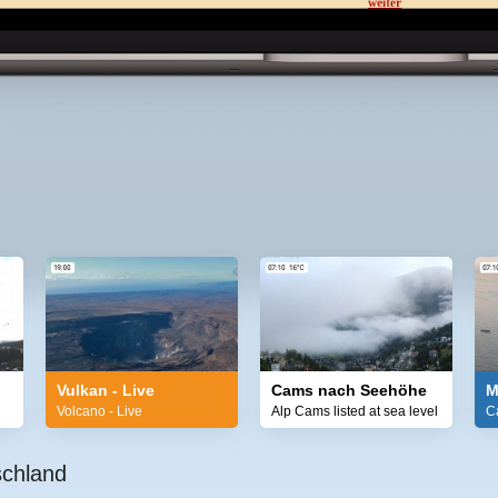
Vulkan - Live
Cams nach Seehöhe
M
Volcano - Live
Alp Cams listed at sea level
C
schland