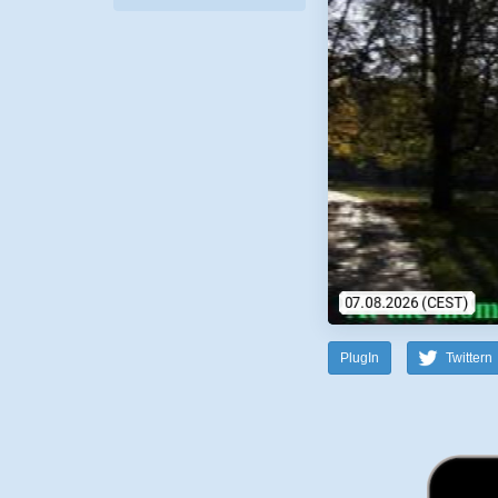
PlugIn
Twittern