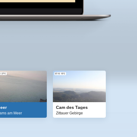
eer
Cam des Tages
ams am Meer
Zittauer Gebirge