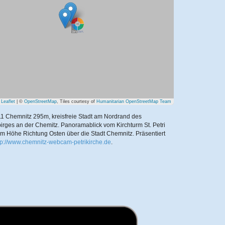
Leaflet
| ©
OpenStreetMap
, Tiles courtesy of
Humanitarian OpenStreetMap Team
1 Chemnitz 295m, kreisfreie Stadt am Nordrand des
irges an der Chemitz. Panoramablick vom Kirchturm St. Petri
m Höhe Richtung Osten über die Stadt Chemnitz.
Präsentiert
tp://www.chemnitz-webcam-petrikirche.de
.