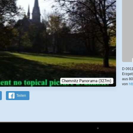
D 0911
Erzgeb
aus 80
von
ht
Teilen