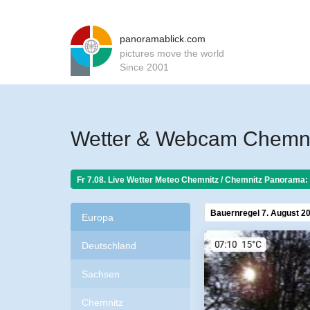
panoramablick.com
pictures move the world
Since 2001
Wetter & Webcam Chemni
Fr 7.08. Live Wetter Meteo
Chemnitz / Chemnitz Panorama:
Bauernregel 7. August 2
Europa
Deutschland
Sachsen
Chemnitz