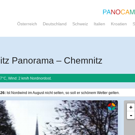
Österreich
Deutschland
Schweiz
Italien
Kroatien
S
tz Panorama – Chemnitz
7°C, Wind: 2 km/h Nordnordost.
026:
Ist Nordwind im August nicht selten, so soll er schönem Wetter gelten.
+
-