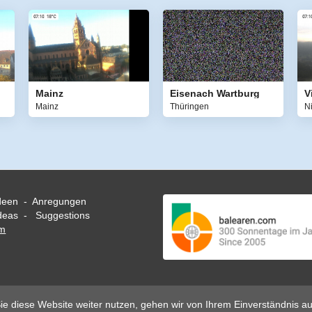
Mainz
Eisenach Wartburg
V
Mainz
Thüringen
N
deen - Anregungen
eas - Suggestions
om
e diese Website weiter nutzen, gehen wir von Ihrem Einverständnis au