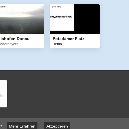
ilshofen Donau
Potsdamer Platz
iederbayern
Berlin
s.
Mehr Erfahren
Akzeptieren