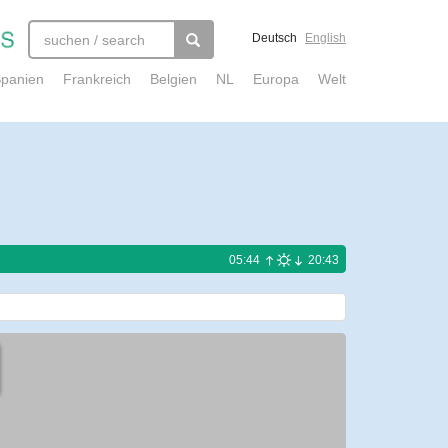
Deutsch
English
panien
Frankreich
Belgien
NL
Europa
Welt
05:44
20:43