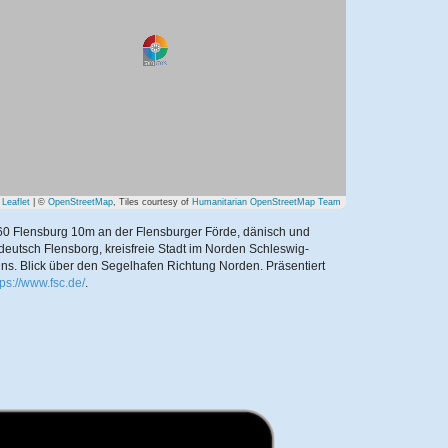
Leaflet
| ©
OpenStreetMap
, Tiles courtesy of
Humanitarian OpenStreetMap Team
0 Flensburg 10m an der Flensburger Förde, dänisch und
deutsch Flensborg, kreisfreie Stadt im Norden Schleswig-
ins. Blick über den Segelhafen Richtung Norden.
Präsentiert
tps://www.fsc.de/
.