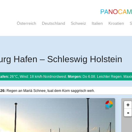
Österreich
Deutschland
Schweiz
Italien
Kroatien
S
rg Hafen – Schleswig Holstein
Hafen:
26°C, Wind: 18 km/h Nordnordwest.
Morgen:
Do 6.08. Leichter Regen. Maxi
026:
Regen an Mariä Schnee, tuat dem Korn saggrisch weh.
+
-