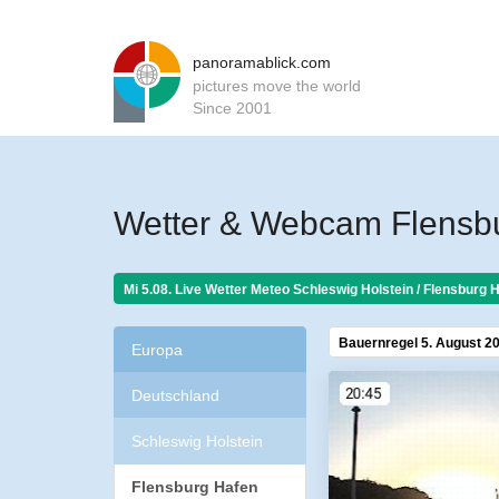
panoramablick.com
pictures move the world
Since 2001
Wetter & Webcam Flensbu
Mi 5.08. Live Wetter Meteo
Schleswig Holstein / Flensburg 
Bauernregel 5. August 2
Europa
Deutschland
Schleswig Holstein
Flensburg Hafen