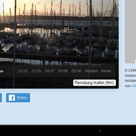
D 2496
21.02.
21.05.
29.07.
02.08.
03.08.
Gestern
Heute
nieder
Holste
von
ht
Teilen