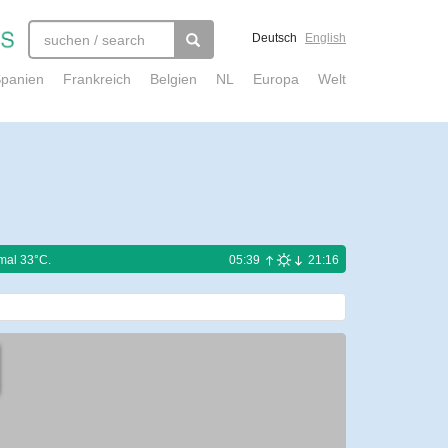
Deutsch
English
panien
Frankreich
Belgien
NL
Europa
Welt
mal 33°C.
05:39
21:16