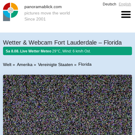
Deutsch
English
panoramablick.com
pictures move the world
Since 2001
Wetter & Webcam Fort Lauderdale – Florida
Sa 8.08. Live Wetter Meteo
29°C, Wind: 6 km/h Ost.
Florida
Welt
Amerika
Vereinigte Staaten