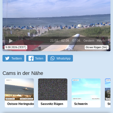
21.02.
02.08.
07.08.
Gestern
Heute
Twittern
Teilen
WhatsApp
Cams in der Nähe
Ostsee Heringsdorf
Sassnitz Rügen
Schwerin
Str