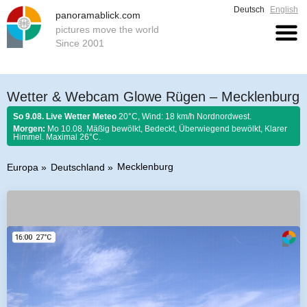
Deutsch
English
panoramablick.com
pictures move the world
Since 2001
Wetter & Webcam Glowe Rügen – Mecklenburg
So 9.08. Live Wetter Meteo
20°C, Wind: 18 km/h Nordnordwest.
Morgen:
Mo 10.08. Mäßig bewölkt, Bedeckt, Überwiegend bewölkt, Klarer
Himmel. Maximal 26°C.
Mecklenburg
Europa
Deutschland
Bauernregel 9. August 2026:
Was der August nicht kocht, kann der
September nicht braten.