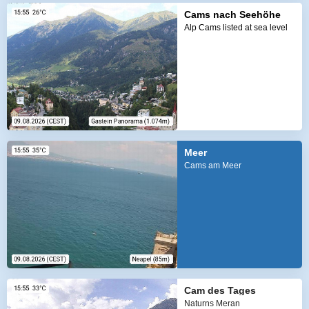
Cams nach Seehöhe
Alp Cams listed at sea level
Meer
Cams am Meer
Cam des Tages
Naturns Meran