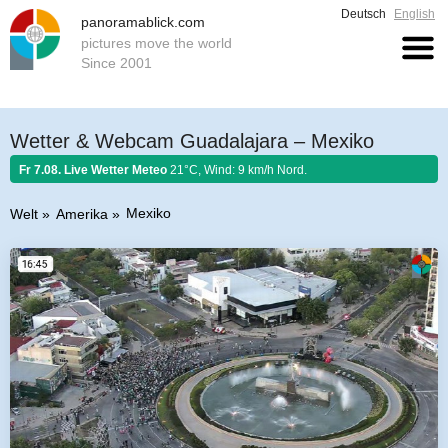
Deutsch
English
panoramablick.com
pictures move the world
Since 2001
Wetter & Webcam Guadalajara – Mexiko
Fr 7.08. Live Wetter Meteo
21°C, Wind: 9 km/h Nord.
Mexiko
Welt
Amerika