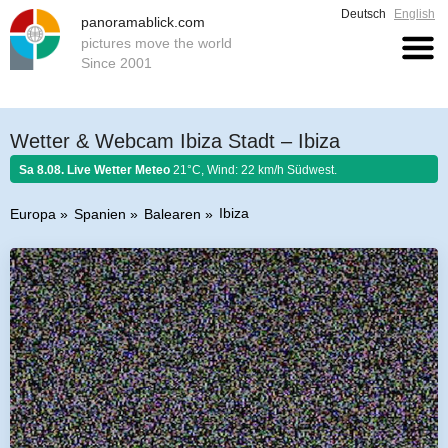
Deutsch
English
panoramablick.com
pictures move the world
Since 2001
Wetter & Webcam Ibiza Stadt – Ibiza
Sa 8.08. Live Wetter Meteo
21°C, Wind: 22 km/h Südwest.
Ibiza
Europa
Spanien
Balearen