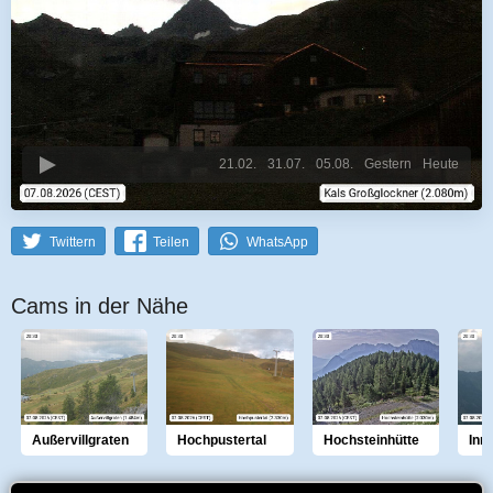
21.02.
31.07.
05.08.
Gestern
Heute
Twittern
Teilen
WhatsApp
Cams in der Nähe
Außervillgraten
Hochpustertal
Hochsteinhütte
Inn