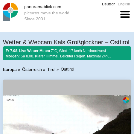
Deutsch
English
panoramablick.com
pictures move the world
Since 2001
Wetter & Webcam Kals Großglockner – Osttirol
Fr 7.08. Live Wetter Meteo
7°C, Wind: 17 km/h Nordnordwest.
Morgen:
Sa 8.08. Klarer Himmel, Leichter Regen. Maximal 24°C.
Osttirol
Europa
Österreich
Tirol
Bauernregel 7. August 2026:
Ist Nordwind im August nicht selten, so soll
er schönem Wetter gelten.