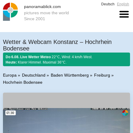
Deutsch
English
panoramablick.com
pictures move the world
Since 2001
Wetter & Webcam Konstanz – Hochrhein
Bodensee
Do 6.08. Live Wetter Meteo
22°C, Wind: 4 km/h West.
Heute:
Klarer Himmel. Maximal 36°C.
Europa
Deutschland
Baden Württemberg
Freiburg
Hochrhein Bodensee
Bauernregel 6. August 2026:
Stellt im August sich Regen ein, so regnet es
Honig und guten Wein.