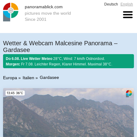
Deutsch
English
panoramablick.com
pictures move the world
Since 2001
Wetter & Webcam Malcesine Panorama –
Gardasee
Do 6.08. Live Wetter Meteo
28°C, Wind: 7 km/h Ostnordost.
Morgen:
Fr 7.08. Leichter Regen, Klarer Himmel. Maximal 38°C.
Gardasee
Europa
Italien