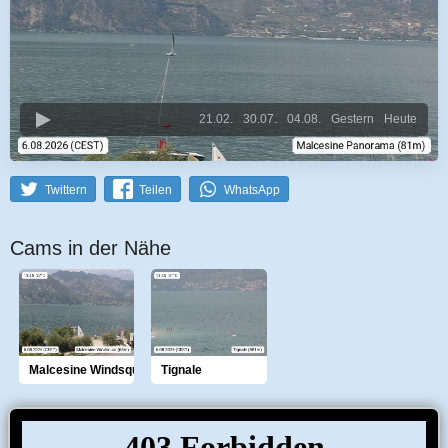
21.02.
30.07.
04.08.
Gestern
Heute
Twittern
Teilen
WhatsApp
Cams in der Nähe
Malcesine Windsquar
Tignale