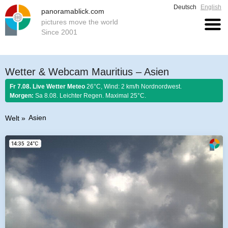
Deutsch
English
panoramablick.com
pictures move the world
Since 2001
Wetter & Webcam Mauritius – Asien
Fr 7.08. Live Wetter Meteo
26°C, Wind: 2 km/h Nordnordwest.
Morgen:
Sa 8.08. Leichter Regen. Maximal 25°C.
Asien
Welt