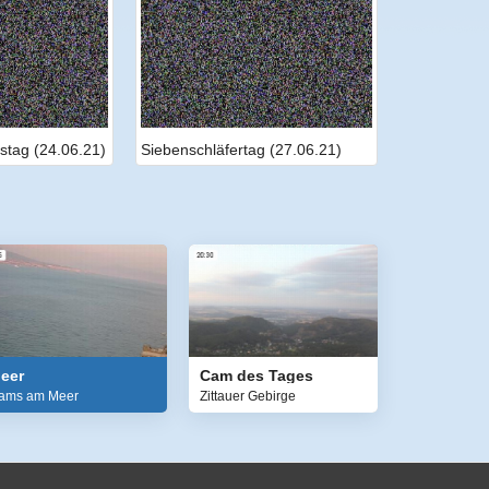
stag (24.06.21)
Siebenschläfertag (27.06.21)
eer
Cam des Tages
ams am Meer
Zittauer Gebirge