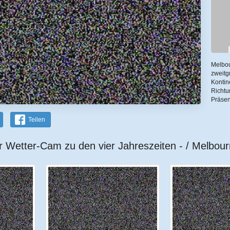
Melbou
zweitg
Kontin
Richtu
Präsen
Teilen
r Wetter-Cam zu den vier Jahreszeiten - / Melbour