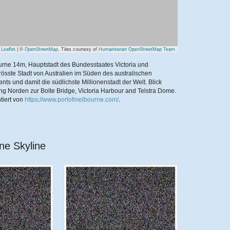
Leaflet
| ©
OpenStreetMap
, Tiles courtesy of
Humanitarian OpenStreetMap Team
rne 14m, Hauptstadt des Bundesstaates Victoria und
rösste Stadt von Australien im Süden des australischen
ents und damit die südlichste Millionenstadt der Welt. Blick
ng Norden zur Bolte Bridge, Victoria Harbour and Telstra Dome.
tiert von
https://www.portofmelbourne.com/
.
ne Skyline