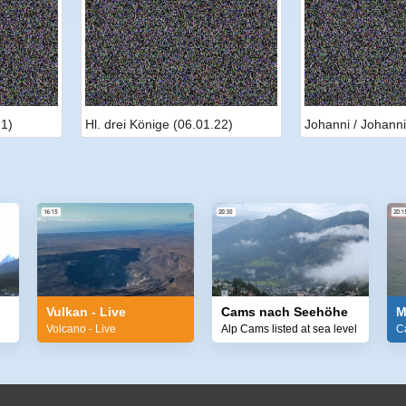
21)
Hl. drei Könige (06.01.22)
Johanni / Johanni
Vulkan - Live
Cams nach Seehöhe
M
Volcano - Live
Alp Cams listed at sea level
C