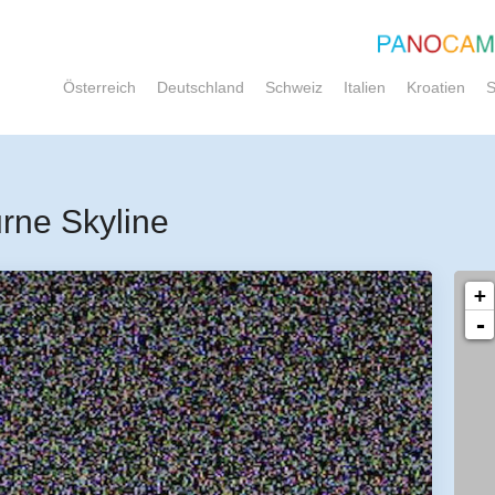
Österreich
Deutschland
Schweiz
Italien
Kroatien
S
rne Skyline
+
-