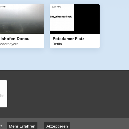
ilshofen Donau
Potsdamer Platz
iederbayern
Berlin
s.
Mehr Erfahren
Akzeptieren