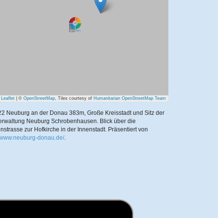
Leaflet
| ©
OpenStreetMap
, Tiles courtesy of
Humanitarian OpenStreetMap Team
2 Neuburg an der Donau 383m, Große Kreisstadt und Sitz der
erwaltung Neuburg Schrobenhausen. Blick über die
nstrasse zur Hofkirche in der Innenstadt.
Präsentiert von
//www.neuburg-donau.de/
.