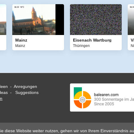
Mainz
Eisenach Wartburg
V
Mainz
Thüringen
N
deen - Anregungen
eas - Suggestions
om
e diese Website weiter nutzen, gehen wir von Ihrem Einverständnis au