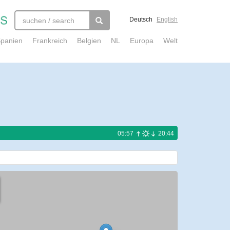
Deutsch
English
panien
Frankreich
Belgien
NL
Europa
Welt
05:57
20:44