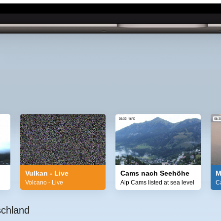
Vulkan - Live
Cams nach Seehöhe
M
Volcano - Live
Alp Cams listed at sea level
C
schland