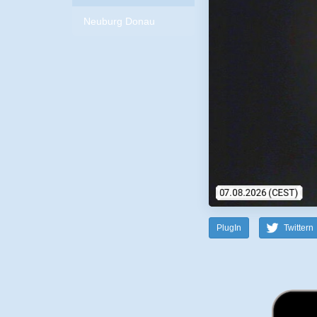
Neuburg Donau
PlugIn
Twittern