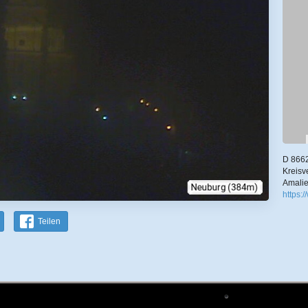
D 8662
Kreisv
Amalie
https:
Teilen