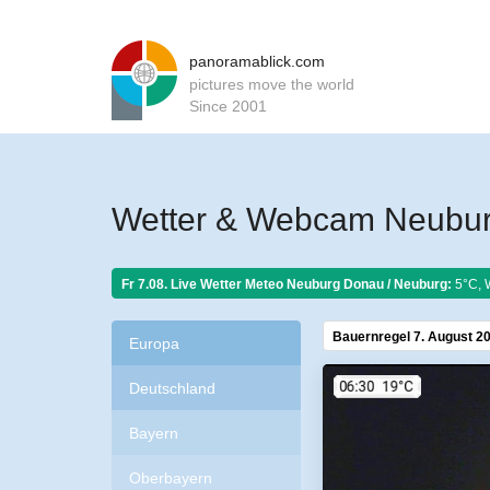
panoramablick.com
pictures move the world
Since 2001
Wetter & Webcam Neubu
Fr 7.08. Live Wetter Meteo
Neuburg Donau / Neuburg:
5°C, 
Bauernregel 7. August 2
Europa
Deutschland
Bayern
Oberbayern