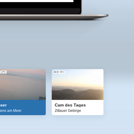
eer
Cam des Tages
ams am Meer
Zittauer Gebirge