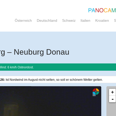
Österreich
Deutschland
Schweiz
Italien
Kroatien
S
rg – Neuburg Donau
Wind: 6 km/h Ostnordost.
026:
Ist Nordwind im August nicht selten, so soll er schönem Wetter gelten.
+
-