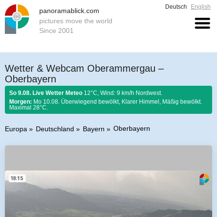
Deutsch
English
panoramablick.com
pictures move the world
Since 2001
Wetter & Webcam Oberammergau –
Oberbayern
So 9.08. Live Wetter Meteo
12°C, Wind: 9 km/h Nordwest.
Morgen:
Mo 10.08. Überwiegend bewölkt, Klarer Himmel, Mäßig bewölkt.
Maximal 28°C.
Oberbayern
Europa
Deutschland
Bayern
Bauernregel 9. August 2026:
Was der August nicht kocht, kann der
September nicht braten.