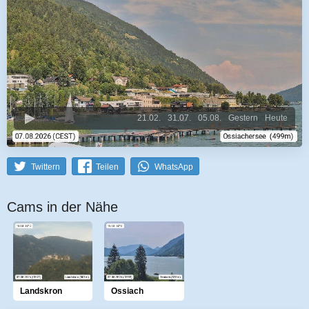
21.02.
31.07.
05.08.
Gestern
Heute
Twittern
Teilen
WhatsApp
Cams in der Nähe
Landskron
Ossiach