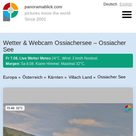
Deutsch
English
panoramablick.com
pictures move the world
Since 2001
Wetter & Webcam Ossiachersee – Ossiacher
See
Fr 7.08. Live Wetter Meteo
24°C, Wind: 2 km/h Nordost.
Morgen:
Sa 8.08. Klarer Himmel. Maximal 32°C.
Ossiacher See
Europa
Österreich
Kärnten
Villach Land
Bauernregel 7. August 2026:
Ist Nordwind im August nicht selten, so soll
er schönem Wetter gelten.