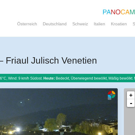
Österreich
Deutschland
Schweiz
Italien
Kroatien
S
 Friaul Julisch Venetien
6°C, Wind: 9 km/h Südost.
Heute:
Bedeckt, Überwiegend bewölkt, Mäßig bewölkt.
+
-