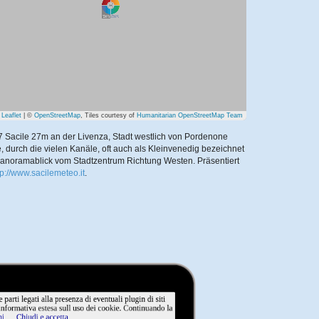
Leaflet
| ©
OpenStreetMap
, Tiles courtesy of
Humanitarian OpenStreetMap Team
7 Sacile 27m an der Livenza, Stadt westlich von Pordenone
, durch die vielen Kanäle, oft auch als Kleinvenedig bezeichnet
Panoramablick vom Stadtzentrum Richtung Westen.
Präsentiert
tp://www.sacilemeteo.it
.