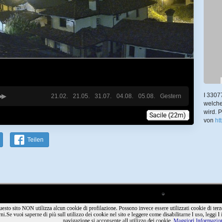
I 3307
21.02.
21.05.
31.07.
04.08.
05.08.
Gestern
welche
wird. 
von
ht
Teilen