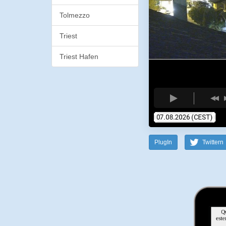
Tolmezzo
Triest
Triest Hafen
PlugIn
Twittern