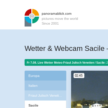
panoramablick.com
pictures move the world
Since 2001
Wetter & Webcam Sacile –
Fr 7.08. Live Wetter Meteo
Friaul Julisch Venetien / Sacile:
2
Europa
Italien
Friaul Julisch Venetien
Sacile