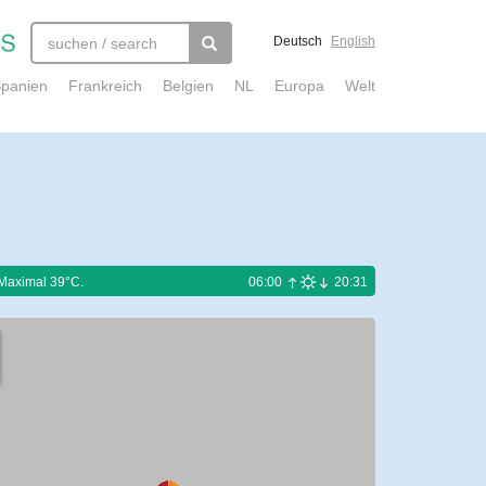
Deutsch
English
panien
Frankreich
Belgien
NL
Europa
Welt
 Maximal 39°C.
06:00
20:31