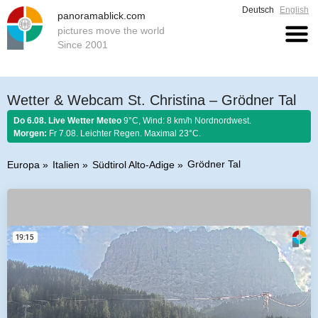
Deutsch
English
panoramablick.com
pictures move the world
Since 2001
Wetter & Webcam St. Christina – Grödner Tal
Do 6.08. Live Wetter Meteo
9°C, Wind: 8 km/h Nordnordwest.
Morgen:
Fr 7.08. Leichter Regen. Maximal 23°C.
Grödner Tal
Europa
Italien
Südtirol Alto-Adige
Bauernregel 6. August 2026:
Stellt im August sich Regen ein, so regnet es
Honig und guten Wein.