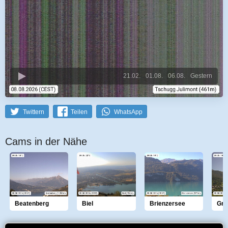
21.02.
01.08.
06.08.
Gestern
Twittern
Teilen
WhatsApp
Cams in der Nähe
Beatenberg
Biel
Brienzersee
Gri