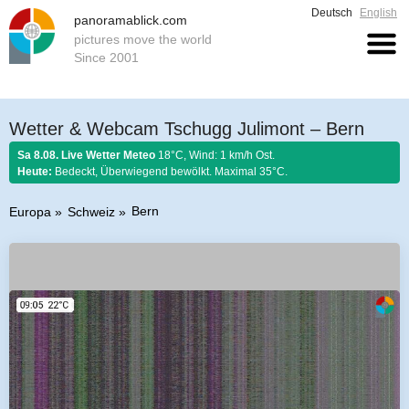
Deutsch
English
panoramablick.com
pictures move the world
Since 2001
Wetter & Webcam Tschugg Julimont – Bern
Sa 8.08. Live Wetter Meteo
18°C, Wind: 1 km/h Ost.
Heute:
Bedeckt, Überwiegend bewölkt. Maximal 35°C.
Bern
Europa
Schweiz
Bauernregel 8. August 2026:
Fängst der August mit Donnern an, er es bis
zum Ende nicht lassen kann.