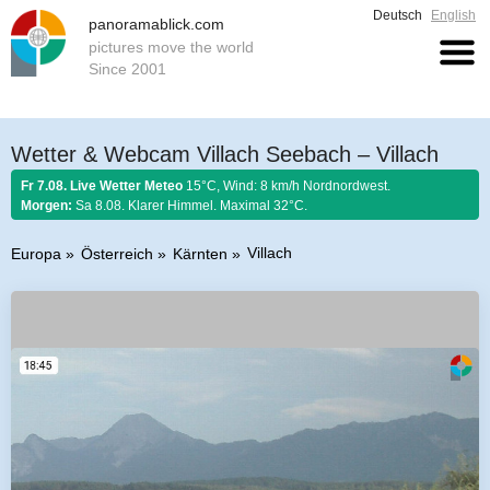
Deutsch
English
panoramablick.com
pictures move the world
Since 2001
Wetter & Webcam Villach Seebach – Villach
Fr 7.08. Live Wetter Meteo
15°C, Wind: 8 km/h Nordnordwest.
Morgen:
Sa 8.08. Klarer Himmel. Maximal 32°C.
Villach
Europa
Österreich
Kärnten
Bauernregel 7. August 2026:
Ist Nordwind im August nicht selten, so soll
er schönem Wetter gelten.