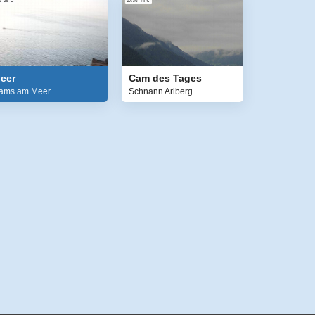
eer
Cam des Tages
ams am Meer
Schnann Arlberg