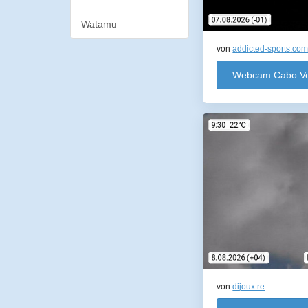
Watamu
von
addicted-sports.co
Webcam Cabo V
von
dijoux.re