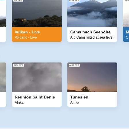
Vulkan - Live
Cams nach Seehöhe
M
Volcano - Live
Alp Cams listed at sea level
C
Reunion Saint Denis
Tunesien
Afrika
Afrika