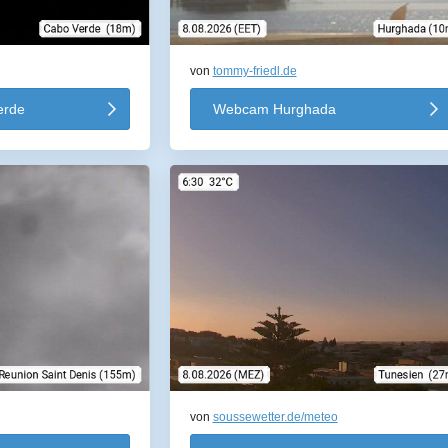
m
von
tommy-friedl.de
erde
Webcam Hurghada
von
soussewetter.de/meteo