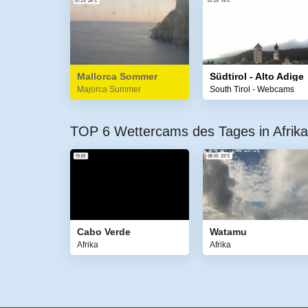
Mallorca Sommer
Südtirol - Alto Adige
Majorca Summer
South Tirol - Webcams
TOP 6 Wettercams des Tages in Afrika
Cabo Verde
Watamu
Afrika
Afrika