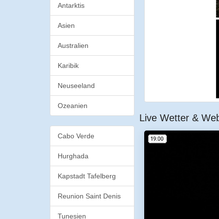
Antarktis
Asien
Australien
Karibik
Neuseeland
Ozeanien
Live Wetter & Web
Cabo Verde
Hurghada
Kapstadt Tafelberg
Reunion Saint Denis
Tunesien