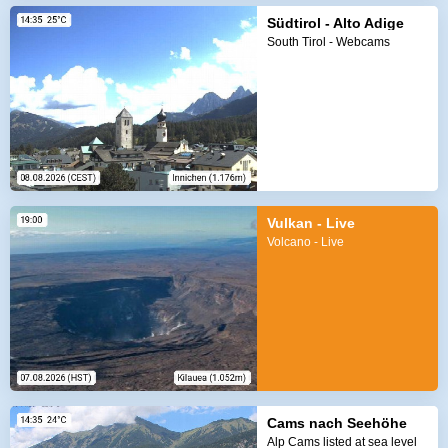
Südtirol - Alto Adige
South Tirol - Webcams
Vulkan - Live
Volcano - Live
Cams nach Seehöhe
Alp Cams listed at sea level