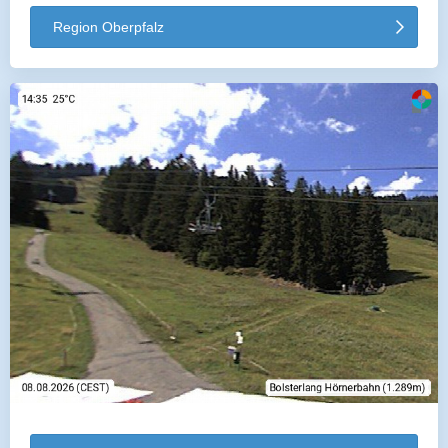
Region Oberpfalz