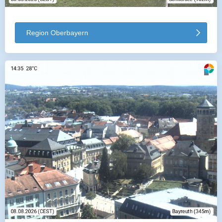
Region Oberbayern