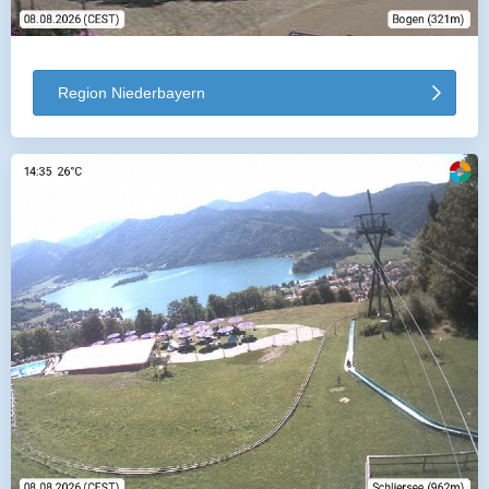
Region Niederbayern