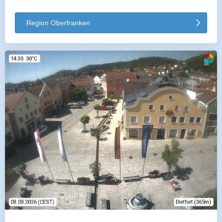
Region Oberfranken