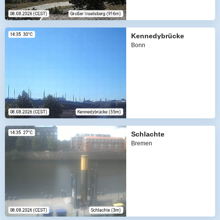
Kennedybrücke
Bonn
Schlachte
Bremen