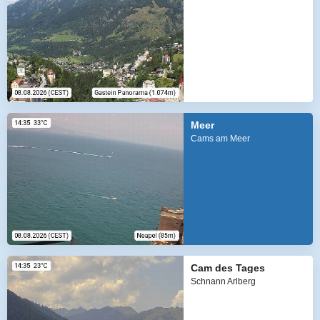
Meer
Cams am Meer
Cam des Tages
Schnann Arlberg