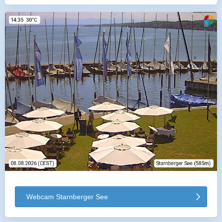
Webcam Starnberger See