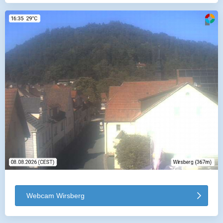
Webcam Wirsberg