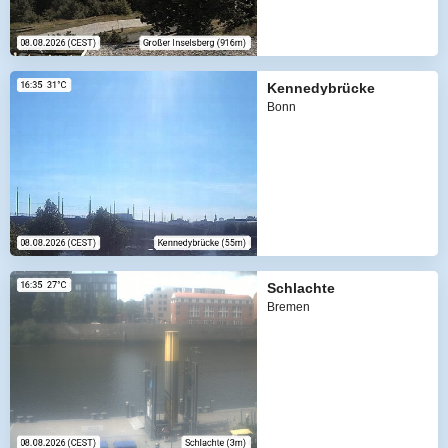
Kennedybrücke
Bonn
Schlachte
Bremen