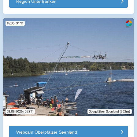
Region Unterfranken
Webcam Oberpfälzer Seenland