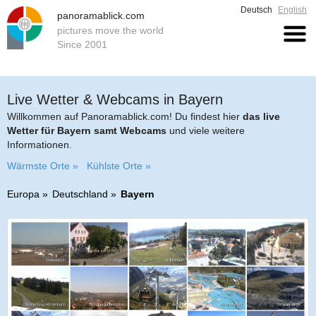
Deutsch
English
panoramablick.com
pictures move the world
Since 2001
Live Wetter & Webcams in Bayern
Willkommen auf Panoramablick.com! Du findest hier
das live
Wetter für Bayern samt Webcams
und viele weitere
Informationen.
Wärmste Orte »
Kühlste Orte »
Europa
Deutschland
Bayern