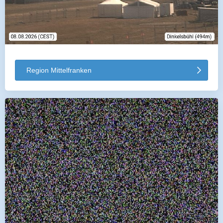
Region Mittelfranken