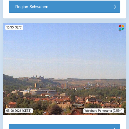
Region Schwaben