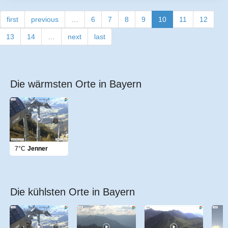
first
previous
…
6
7
8
9
10
11
12
13
14
…
next
last
Die wärmsten Orte in Bayern
7°C
Jenner
Die kühlsten Orte in Bayern