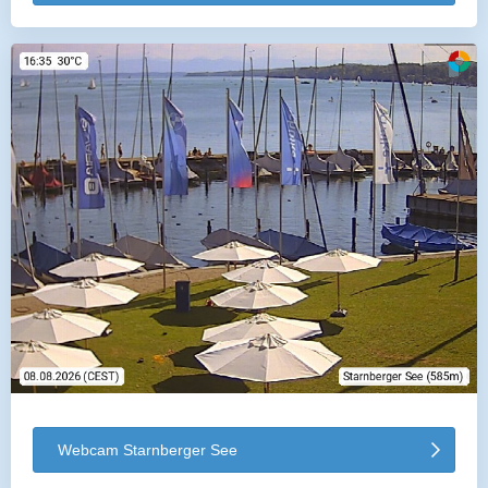
Webcam Starnberger See