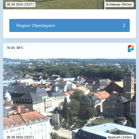
Region Oberbayern