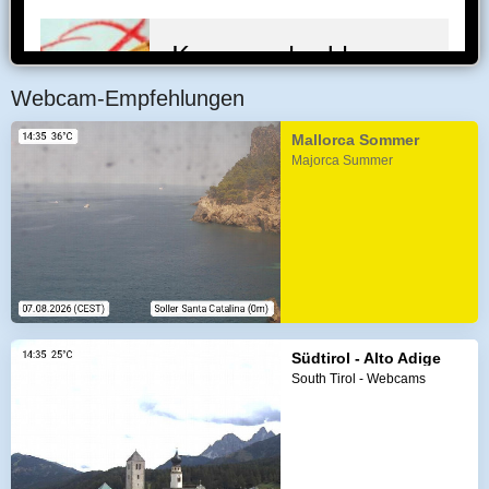
Webcam-Empfehlungen
Mallorca Sommer
Majorca Summer
Südtirol - Alto Adige
South Tirol - Webcams