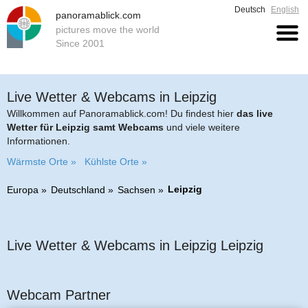
Deutsch
English
panoramablick.com
pictures move the world
Since 2001
Live Wetter & Webcams in Leipzig
Willkommen auf Panoramablick.com! Du findest hier
das live
Wetter für Leipzig samt Webcams
und viele weitere
Informationen.
Wärmste Orte »
Kühlste Orte »
Leipzig
Europa
Deutschland
Sachsen
Live Wetter & Webcams in Leipzig Leipzig
Webcam Partner